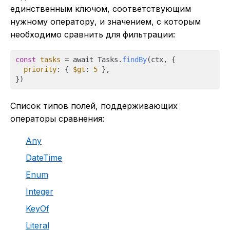
единственным ключом, соответствующим
нужному оператору, и значением, с которым
необходимо сравнить для фильтрации:
const
tasks
 = await Tasks.
findBy
(ctx, {

priority
: { 
$gt
: 
5
 },

Список типов полей, поддерживающих
операторы сравнения:
Any
DateTime
Enum
Integer
KeyOf
Literal