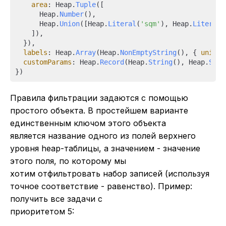
area
: Heap.
Tuple
([

      Heap.
Number
(),

      Heap.
Union
([Heap.
Literal
(
'sqm'
), Heap.
Literal
(
    ]),

  }),

labels
: Heap.
Array
(Heap.
NonEmptyString
(), { 
unique
customParams
: Heap.
Record
(Heap.
String
(), Heap.
Stri
Правила фильтрации задаются с помощью
простого объекта. В простейшем варианте
единственным ключом этого объекта
является название одного из полей верхнего
уровня heap-таблицы, а значением - значение
этого поля, по которому мы
хотим отфильтровать набор записей (используя
точное соответствие - равенство). Пример:
получить все задачи с
приоритетом 5: