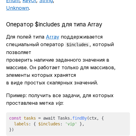
Enum
,
KeyOf
,
String
,
Unknown
.
Оператор $includes для типа Array
Для полей типа
Array
поддерживается
специальный оператор
, который
$includes
позволяет
проверить наличие заданного значения в
массиве. Он работает только для массивов,
элементы которых хранятся
в виде простых скалярных значений.
Пример: получить все задачи, для которых
проставлена метка
vip
:
const
tasks
 = await Tasks.
findBy
(ctx, {

labels
: { 
$includes
: 
'vip'
 },
