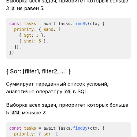
Выборка всех задач, приоритет которых больше
3
не равен 5:
И
const
tasks
 = await Tasks.
findBy
(ctx, {

priority
: { 
$and
: [

    { 
$gt
: 
3
 },

    { 
$not
: 
5
 },

  ]},

{ $or: [filter1, filter2, ...] }
Суммирует переданный список условий,
аналогично оператору
в SQL.
OR
Выборка всех задач, приоритет которых больше
5
меньше 2:
ИЛИ
const
tasks
 = await Tasks.
findBy
(ctx, {

priority
: { 
$or
: [
