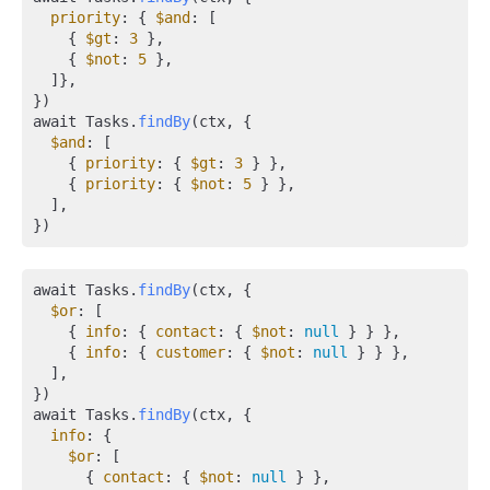
priority
: { 
$and
: [

    { 
$gt
: 
3
 },

    { 
$not
: 
5
 },

  ]},

})

await Tasks.
findBy
(ctx, {

$and
: [

    { 
priority
: { 
$gt
: 
3
 } },

    { 
priority
: { 
$not
: 
5
 } },

  ],

await Tasks.
findBy
(ctx, {

$or
: [

    { 
info
: { 
contact
: { 
$not
: 
null
 } } },

    { 
info
: { 
customer
: { 
$not
: 
null
 } } },

  ],

})

await Tasks.
findBy
(ctx, {

info
: {

$or
: [

      { 
contact
: { 
$not
: 
null
 } },
