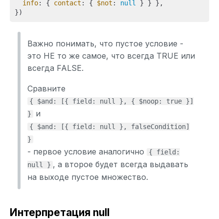
info
: { 
contact
: { 
$not
: 
null
 } } },

Важно понимать, что пустое условие -
это НЕ то же самое, что всегда TRUE или
всегда FALSE.
Сравните
{ $and: [{ field: null }, { $noop: true }]
и
}
{ $and: [{ field: null }, falseCondition]
}
- первое условие аналогично
{ field:
, а второе будет всегда выдавать
null }
на выходе пустое множество.
Интерпретация null