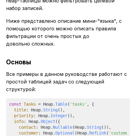
heap-таблицы можно фильтровать целевой
набор записей.
Ниже представлено описание мини-"языка", с
помощью которого можно описать правила
фильтрации от очень простых до
довольно сложных.
Основы
Все примеры в данном руководстве работают с
простой таблицей задач со следующей
структурой:
const
Tasks
 = Heap.
Table
(
'tasks'
, {

title
: Heap.
String
(),

priority
: Heap.
Integer
(),

info
: Heap.
Object
({

contact
: Heap.
Nullable
(Heap.
String
()),

customer
: Heap.
Optional
(Heap.
RefLink
(
'customers'