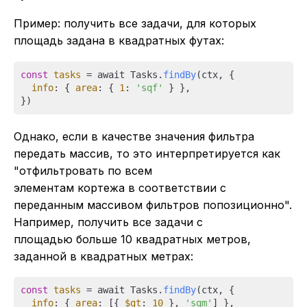
Пример: получить все задачи, для которых
площадь задана в квадратных футах:
const
tasks
 = await Tasks.
findBy
(ctx, {

info
: { 
area
: { 
1
: 
'sqf'
 } },

Однако, если в качестве значения фильтра
передать массив, то это интерпретируется как
"отфильтровать по всем
элементам кортежа в соответствии с
переданным массивом фильтров попозиционно".
Например, получить все задачи с
площадью больше 10 квадратных метров,
заданной в квадратных метрах:
const
tasks
 = await Tasks.
findBy
(ctx, {

info
: { 
area
: [{ 
$gt
: 
10
 }, 
'sqm'
] },
