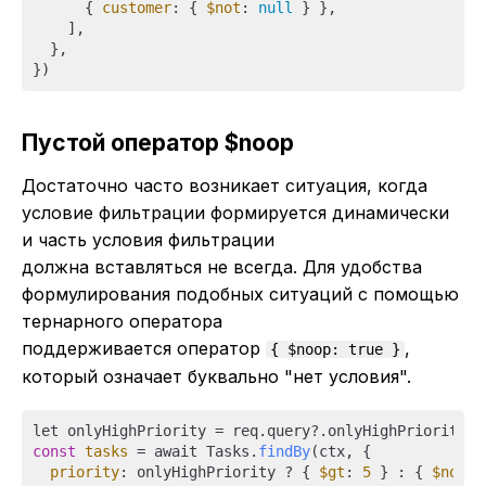
      { 
customer
: { 
$not
: 
null
 } },

    ],

  },

Пустой оператор $noop
Достаточно часто возникает ситуация, когда
условие фильтрации формируется динамически
и часть условия фильтрации
должна вставляться не всегда. Для удобства
формулирования подобных ситуаций с помощью
тернарного оператора
поддерживается оператор
,
{ $noop: true }
который означает буквально "нет условия".
let onlyHighPriority = req.query?.onlyHighPriority ?
const
tasks
 = await Tasks.
findBy
(ctx, {

priority
: onlyHighPriority ? { 
$gt
: 
5
 } : { 
$noop
: