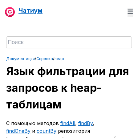
Чатиум
Документация
/
Справка
/
heap
Язык фильтрации для
запросов к heap-
таблицам
С помощью методов
findAll
,
findBy
,
findOneBy
и
countBy
репозитория