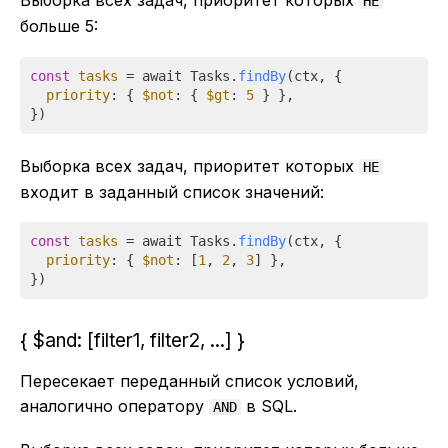
Выборка всех задач, приоритет которых
НЕ
больше 5:
const
tasks
 = await Tasks.
findBy
(ctx, {

priority
: { 
$not
: { 
$gt
: 
5
 } },

Выборка всех задач, приоритет которых
НЕ
входит в заданный список значений:
const
tasks
 = await Tasks.
findBy
(ctx, {

priority
: { 
$not
: [
1
, 
2
, 
3
] },

{ $and: [filter1, filter2, ...] }
Пересекает переданный список условий,
аналогично оператору
в SQL.
AND