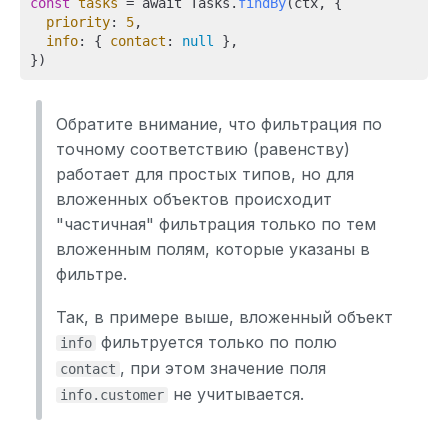
const
tasks
 = await Tasks.
findBy
(ctx, {

priority
: 
5
,

info
: { 
contact
: 
null
 },

Обратите внимание, что фильтрация по
точному соответствию (равенству)
работает для простых типов, но для
вложенных объектов происходит
"частичная" фильтрация только по тем
вложенным полям, которые указаны в
фильтре.
Так, в примере выше, вложенный объект
фильтруется только по полю
info
, при этом значение поля
contact
не учитывается.
info.customer