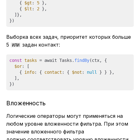
    { 
$gt
: 
5
 },

    { 
$lt
: 
2
 },

  ]},

Выборка всех задач, приоритет которых больше
5
задан контакт:
ИЛИ
const
tasks
 = await Tasks.
findBy
(ctx, {

$or
: [

    { 
info
: { 
contact
: { 
$not
: 
null
 } } },

  ],

Вложенность
Логические операторы могут применяться на
любом уровне вложенности фильтра. При этом
значение вложенного фильтра
должно соответствовать уровню вложенности.