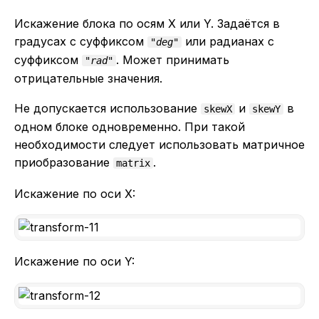
Искажение блока по осям X или Y. Задаётся в
градусах с суффиксом
или радианах с
"deg"
суффиксом
. Может принимать
"rad"
отрицательные значения.
Не допускается использование
и
в
skewX
skewY
одном блоке одновременно. При такой
необходимости следует использовать матричное
приобразование
.
matrix
Искажение по оси X:
Искажение по оси Y: