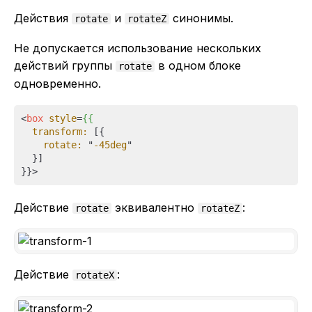
Действия
и
синонимы.
rotate
rotateZ
Не допускается использование нескольких
действий группы
в одном блоке
rotate
одновременно.
<
box
style
=
{{
transform:
 [{

rotate:
 "
-45deg
"

  }]

}}>
Действие
эквивалентно
:
rotate
rotateZ
Действие
:
rotateX