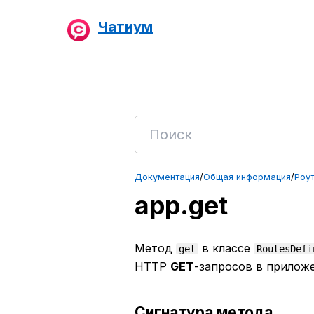
Чатиум
Документация
/
Общая информация
/
Роут
app.get
Метод
в классе
get
RoutesDefi
HTTP
GET
-запросов в прилож
Сигнатура метода