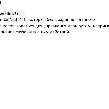
е
ler<Handler>>
ут
, который был создан для данного
GetRouteRef
т использоваться для управления маршрутом, наприм
олнения связанных с ним действий.