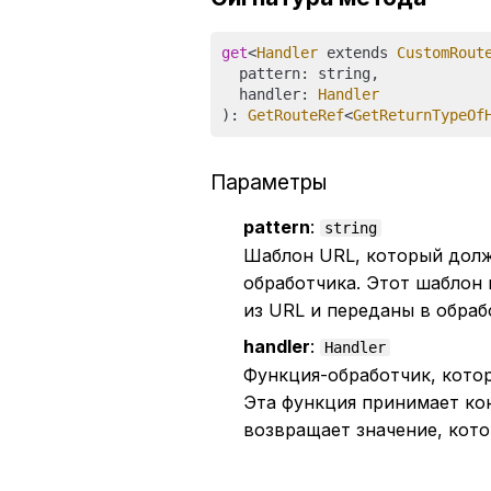
get
<
Handler
 extends 
CustomRout
  pattern: string, 

  handler: 
Handler
): 
GetRouteRef
<
GetReturnTypeOf
Параметры
pattern
:
string
Шаблон URL, который долж
обработчика. Этот шаблон
из URL и переданы в обраб
handler
:
Handler
Функция-обработчик, котор
Эта функция принимает конт
возвращает значение, кото