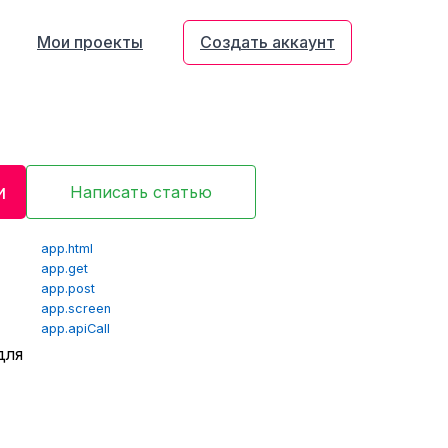
Мои проекты
Создать аккаунт
и
Написать статью
app.html
app.get
app.post
app.screen
app.apiCall
для