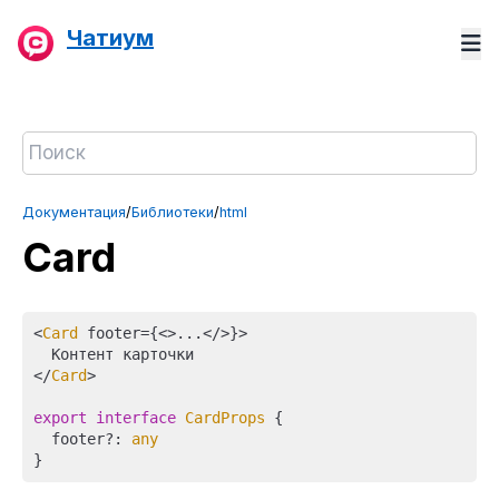
Чатиум
Документация
/
Библиотеки
/
html
Card
<
Card
 footer={
<>
...
</>
}>

  Контент карточки

</
Card
>

export
interface
CardProps
 {

  footer?: 
any