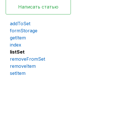
Написать статью
addToSet
formStorage
getItem
index
listSet
removeFromSet
removeItem
setItem