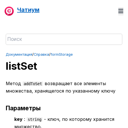
Чатиум
Документация
/
Справка
/
formStorage
listSet
Метод
возвращает все элементы
addToSet
множества, хранящегося по указанному ключу
Параметры
key
:
- ключ, по которому хранится
string
множество.