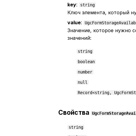
key
:
string
Ключ элемента, который н
value
:
UgcFormStorageAvailab
Значение, которое нужно 
значений:
string
boolean
number
null
Record<string, UgcFormSt
Свойства
UgcFormStorageAvai
string