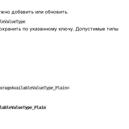
ужно добавить или обновить.
leValueType
сохранить по указанному ключу. Допустимые типы
orageAvailableValueType_Plain>
lableValueType_Plain