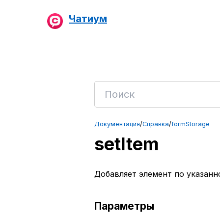
Чатиум
Документация
/
Справка
/
formStorage
setItem
Добавляет элемент по указанн
Параметры