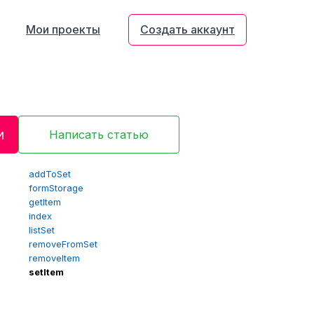
Мои проекты
Создать аккаунт
и
Написать статью
addToSet
formStorage
getItem
index
listSet
removeFromSet
removeItem
setItem