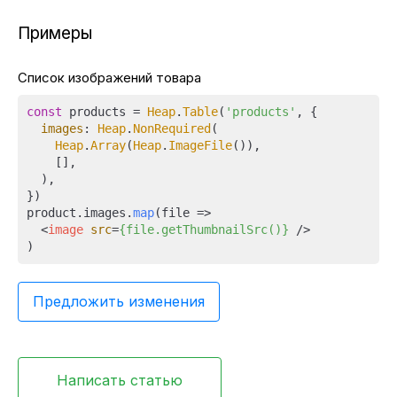
Примеры
Список изображений товара
const
 products = 
Heap
.
Table
(
'products'
, {

images
: 
Heap
.
NonRequired
(

Heap
.
Array
(
Heap
.
ImageFile
()),

    [],

  ),

})

product.
images
.
map
(
file
 =>
<
image
src
=
{file.getThumbnailSrc()}
 />
Предложить изменения
Написать статью