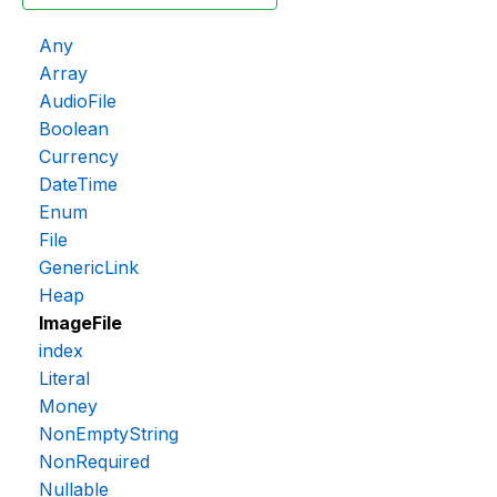
Any
Array
AudioFile
Boolean
Currency
DateTime
Enum
File
GenericLink
Heap
ImageFile
index
Literal
Money
NonEmptyString
NonRequired
Nullable