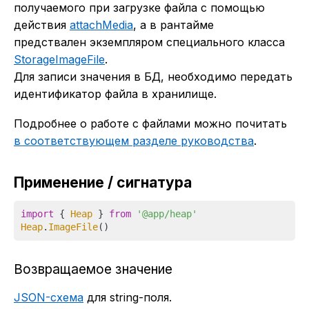
получаемого при загрузке файла с помощью
действия
attachMedia
, а в рантайме
предствален экземпляром специального класса
StorageImageFile
.
Для записи значения в БД, необходимо передать
идентификатор файла в хранилище.
Подробнее о работе с файлами можно почитать
в соответствующем разделе руководства
.
Применение / сигнатура
import
 { 
Heap
 } 
from
'@app/heap'
Heap
.
ImageFile
Возвращаемое значение
JSON-схема
для string-поля.