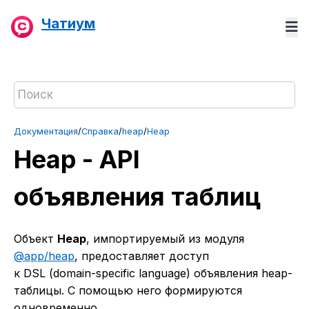
Чатиум
Документация
/
Справка
/
heap
/
Heap
Heap - API
объявления таблиц
Объект
Heap
, импортируемый из модуля
@app/heap
, предоставляет доступ
к DSL (domain-specific language) объявления heap-
таблицы. С помощью него формируются
одновременно