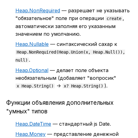
Heap.NonRequired
— разрешает не указывать
"обязательное" поле при операции
,
create
автоматически заполняя его указанным
значением по умолчанию.
Heap.Nullable
— синтаксический сахар к
Heap.NonRequired(Heap.Union(x, Heap.Null()),
.
null)
Heap.Optional
— делает поле объекта
необязательным (добавляет "вопросик"
->
).
x Heap.String()
x? Heap.String()
Функции объявления дополнительных
"умных" типов
Heap.DateTime
— стандартный js Date.
Heap.Money
— представление денежной