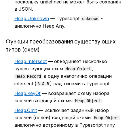
поскольку undefined не может быть сохранён
в JSON.
Heap.Unknown
— Typescript
-
unknown
аналогично Heap.Any.
Функции преобразования существующих
типов (схем)
Heap.Intersect
— объединяет несколько
существующих схем
,
Heap.Object
в одну аналогично операции
Heap.Record
intersect (
) над типами в Typescript.
A & B
Heap.KeyOf
— возвращает схему набора
ключей входящей схемы
.
Heap.Object
Heap.Omit
— исключает заданный набор
ключей (полей) входящей схемы
,
Heap.Object
аналогично встроенному в Typescript типу