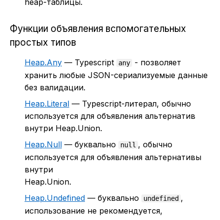
heap-таблицы.
Функции объявления вспомогательных
простых типов
Heap.Any
— Typescript
- позволяет
any
хранить любые JSON-сериализуемые данные
без валидации.
Heap.Literal
— Typescript-литерал, обычно
используется для объявления альтернатив
внутри Heap.Union.
Heap.Null
— буквально
, обычно
null
используется для объявления альтернативы
внутри
Heap.Union.
Heap.Undefined
— буквально
,
undefined
использование не рекомендуется,