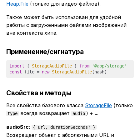
Heap.File
(только для видео-файлов).
Также может быть использован для удобной
работы с загруженными файлами изображений
вне контекста хипа.
Применение/сигнатура
import
 { 
StorageAudioFile
 } 
from
'@app/storage'
const
 file = 
new
StorageAudioFile
Свойства и методы
Все свойства базового класса
StorageFile
(только
всегда возвращает
) + ...
type
audio
audioSrc
:
{ url, durationSeconds? }
Возвращает объект с абсолютными URL и