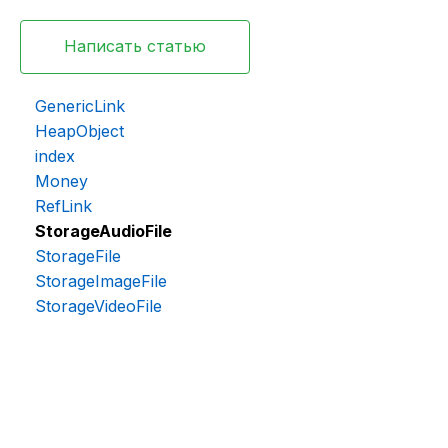
Написать статью
GenericLink
HeapObject
index
Money
RefLink
StorageAudioFile
StorageFile
StorageImageFile
StorageVideoFile