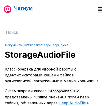
Чатиум
Документация
/
Справка
/
heap
/
HeapObject
StorageAudioFile
Класс-обёртка для удобной работы с
идентификаторами-хешами файлов
аудиозаписей, загруженных в медиа-хранилище.
Экземплярами класса
StorageAudioFile
представлены runtime-значения полей heap-
таблиц, объявленных через
Heap.AudioFile
и