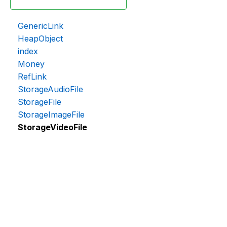
GenericLink
HeapObject
index
Money
RefLink
StorageAudioFile
StorageFile
StorageImageFile
StorageVideoFile