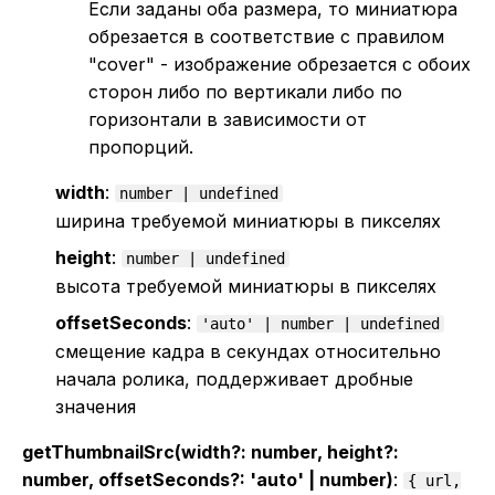
Если заданы оба размера, то миниатюра
обрезается в соответствие с правилом
"cover" - изображение обрезается с обоих
сторон либо по вертикали либо по
горизонтали в зависимости от
пропорций.
width
:
number | undefined
ширина требуемой миниатюры в пикселях
height
:
number | undefined
высота требуемой миниатюры в пикселях
offsetSeconds
:
'auto' | number | undefined
смещение кадра в секундах относительно
начала ролика, поддерживает дробные
значения
getThumbnailSrc(width?: number, height?:
number, offsetSeconds?: 'auto' | number)
:
{ url,