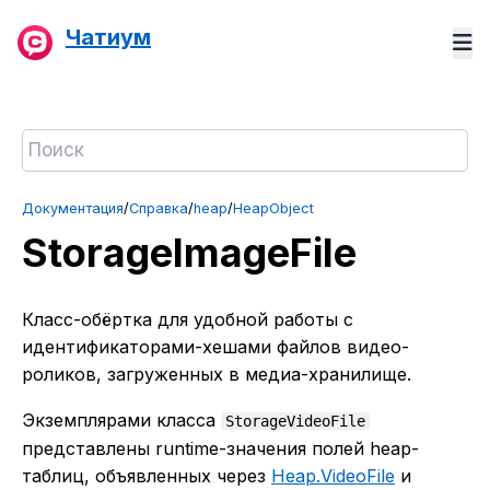
Чатиум
Документация
/
Справка
/
heap
/
HeapObject
StorageImageFile
Класс-обёртка для удобной работы с
идентификаторами-хешами файлов видео-
роликов, загруженных в медиа-хранилище.
Экземплярами класса
StorageVideoFile
представлены runtime-значения полей heap-
таблиц, объявленных через
Heap.VideoFile
и