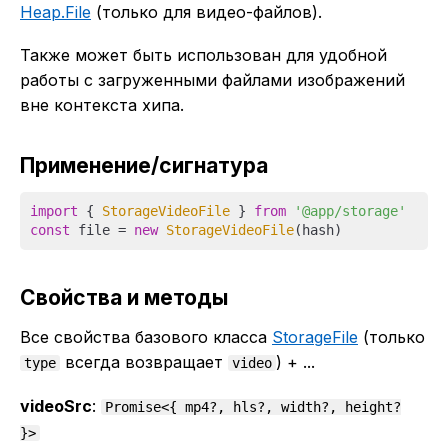
Heap.File
(только для видео-файлов).
Также может быть использован для удобной
работы с загруженными файлами изображений
вне контекста хипа.
Применение/сигнатура
import
 { 
StorageVideoFile
 } 
from
'@app/storage'
const
 file = 
new
StorageVideoFile
Свойства и методы
Все свойства базового класса
StorageFile
(только
всегда возвращает
) + ...
type
video
videoSrc
:
Promise<{ mp4?, hls?, width?, height?
}>