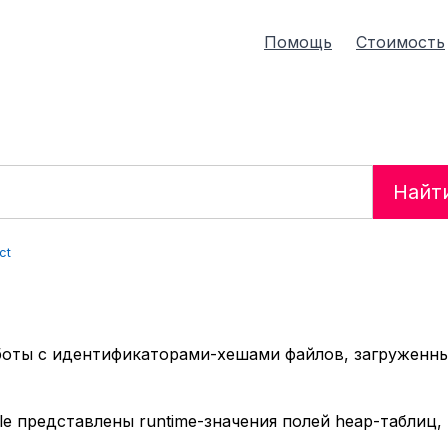
Помощь
Стоимость
Найт
ct
аботы с идентификаторами-хешами файлов, загруженн
le представлены runtime-значения полей heap-таблиц,