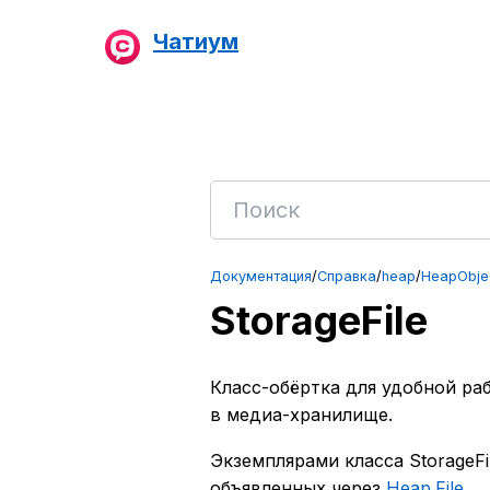
Чатиум
Документация
/
Справка
/
heap
/
HeapObje
StorageFile
Класс-обёртка для удобной р
в медиа-хранилище.
Экземплярами класса StorageFi
объявленных через
Heap.File
.