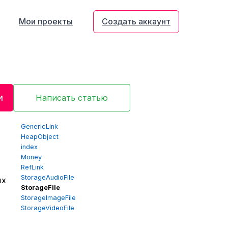
Мои проекты
Создать аккаунт
и
Написать статью
GenericLink
HeapObject
index
Money
RefLink
StorageAudioFile
ых
StorageFile
StorageImageFile
StorageVideoFile