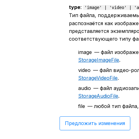
type
:
'image' | 'video' | 'a
Тип файла, поддерживаемы
распознаётся как изображе
представляется экземпляр
соответствующего типу фа
image — файл изображе
StorageImageFile
.
video — файл видео-ро
StorageVideoFile
.
audio — файл аудиозап
StorageAudioFile
.
file — любой тип файла
Предложить изменения